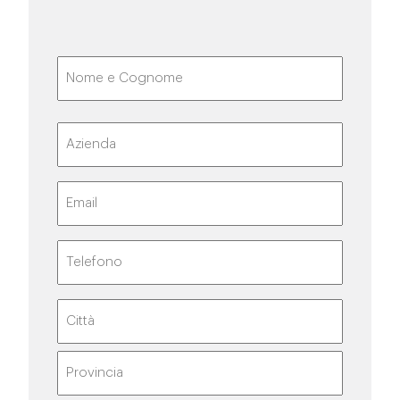
Nome
e
Cognome
(Obbligatorio)
Nome
Azienda
Email
(Obbligatorio)
Telefono
(Obbligatorio)
Indirizzo
Località