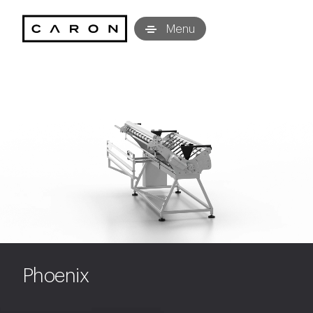
Caron Technology S.r.l.
Menu
Phoenix