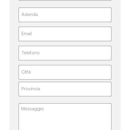
Cognome
(Obbligatorio)
Nome
Azienda
Email
(Obbligatorio)
Telefono
(Obbligatorio)
Indirizzo
Località
Stato
Messaggio
(Obbligatorio)
/
Provincia
/
Regione