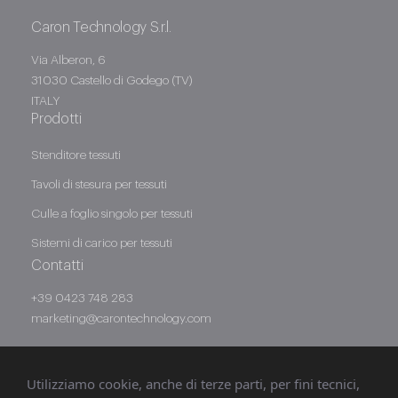
Caron Technology S.r.l.
Via Alberon, 6
31030 Castello di Godego (TV)
ITALY
Prodotti
Stenditore tessuti
Tavoli di stesura per tessuti
Culle a foglio singolo per tessuti
Sistemi di carico per tessuti
Contatti
+39 0423 748 283
marketing@carontechnology.com
Utilizziamo cookie, anche di terze parti, per fini tecnici,