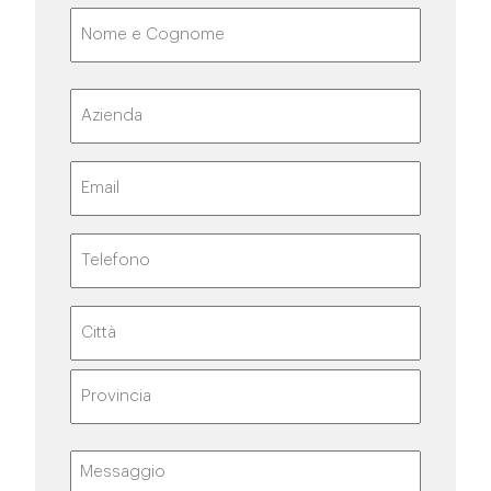
Nome
e
Cognome
(Obbligatorio)
Nome
Azienda
Email
(Obbligatorio)
Telefono
(Obbligatorio)
Indirizzo
Località
Stato
Messaggio
(Obbligatorio)
/