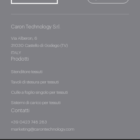
Caron Technology S.r.l.
Caron Technology S.r.l.
Via Alberon, 6
31030 Castello di Godego (TV)
ITALY
Prodotti
Stenditore tessuti
Tavoli di stesura per tessuti
Culle a foglio singolo per tessuti
Sistemi di carico per tessuti
Contatti
+39 0423 748 283
marketing@carontechnology.com