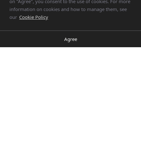
on "Agree", you consent to the use of cookies. For more
information on cookies and how to manage them, see
I Sogni di Happy – Treviso
our
Cookie Policy
Esta empresa social trabaja para hacer
realidad los sueños de niños enfermos de
Agree
cáncer y leucemia de entre 2 y 18 años, para
permitirles a ellos y a sus familias salir, aunque
solo sea por un día, de una rutina diaria de
hospitales y terapias y entrar en una
dimensión despreocupada.
También soportamos, con donaciones