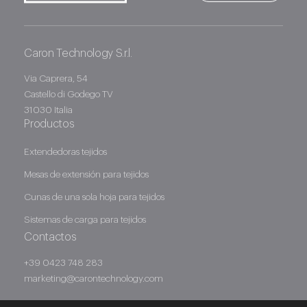
Caron Technology S.r.l.
Caron Technology S.r.l.
Via Caprera, 54
Castello di Godego TV
31030 Italia
Productos
Extendedoras tejidos
Mesas de extensión para tejidos
Cunas de una sola hoja para tejidos
Sistemas de carga para tejidos
Contactos
+39 0423 748 283
marketing@carontechnology.com