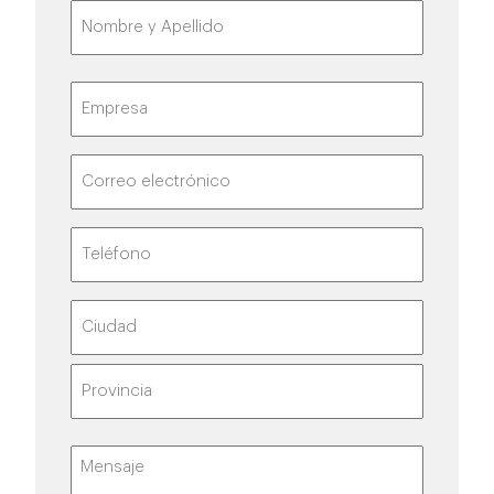
Nombre
y
Apellido
(Obligatorio)
Nombre
Empresa
Correo
electrónico
(Obligatorio)
Teléfono
(Obligatorio)
Dirección
Ciudad
Estado
Mensaje
(Obligatorio)
/
Provincia