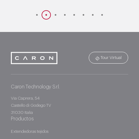
Tour Virtual
Caron Technology S.r.l.
Caron Technology S.r.l.
Via Caprera, 54
Castello di Godego TV
31030 Italia
Productos
Extendedoras tejidos