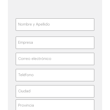
Nombre
y
Apellido
(Obligatorio)
Nombre
Empresa
Correo
electrónico
(Obligatorio)
Teléfono
(Obligatorio)
Dirección
Ciudad