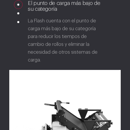
El punto de carga más bajo de
su categoría
La Flash cuenta con el punto de
carga más bajo de su categoría
para reducir los tiempos de
cambio de rollos y eliminar la
necesidad de otros sistemas de
carga.
Panel de Pantalla Táctil
Gracias al panel táctil interactivo a
color, los tiempos de aprendizaje
para su uso se reducen
considerablemente.