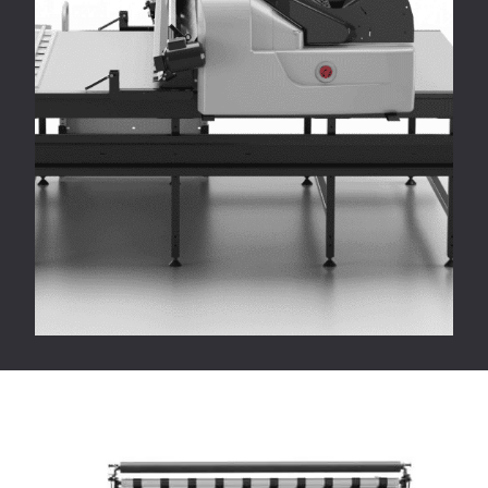
Amplia selección de
accesorios
Existe una gama de accesorios
opcionales, como pinzas de
extremo móvil, unidad plegadora
con pinzas, kit para la extensión
de rollos de bobinado inverso,
accesorio de tunelización, plano
para tejidos en solapas.