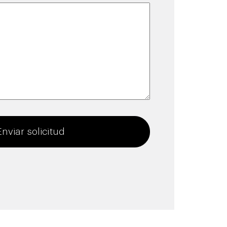
Estado
/
Provincia
/
Región
Enviar solicitud