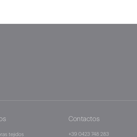
os
Contactos
+39 0423 748 283
as tejidos