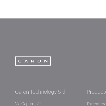
Caron Technology S.r.l.
Caron Technology S.r.l.
Product
Via Caprera, 54
Extendedor