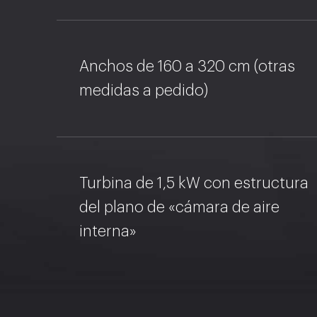
suavidad del tejido, la resi
cámara de aire intern
los impactos y la durabilid
El plano está perforado c
plano.
Anchos de 160 a 320 cm (otras
de 13×13 cm y se suministr
medidas a pedido)
completo con turbinas de 1
número depende de la lon
la mesa) y con la estructur
«cámara de aire interior».
Turbina de 1,5 kW con estructura
del plano de «cámara de aire
interna»