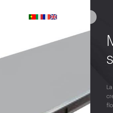
r.l.
r Virtual
Menú
La
cr
fl